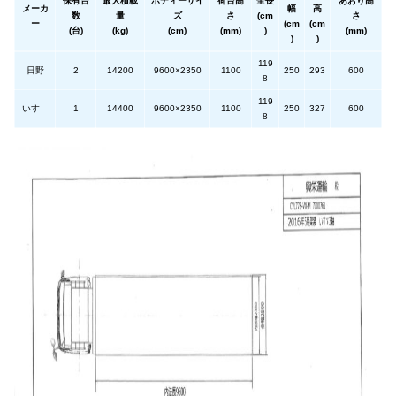
保有台
最大積載
ボディーサイ
荷台高
全長
あおり高
メーカ
幅
高
数
量
ズ
さ
(cm
さ
ー
(cm
(cm
(台)
(kg)
(cm)
(mm)
)
(mm)
)
)
119
日野
2
14200
9600×2350
1100
250
293
600
8
119
いすゞ
1
14400
9600×2350
1100
250
327
600
8