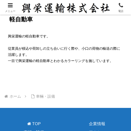
メニュー
電話
軽自動車
興栄運輸の軽自動車です。

従業員が積込や荷卸しの立ち合いに行く際や、小口の荷物の輸送の際に
活躍します。

一目で興栄運輸の軽自動車とわかるカラーリングを施しています。
ホーム
車輛・設備
TOP
企業情報